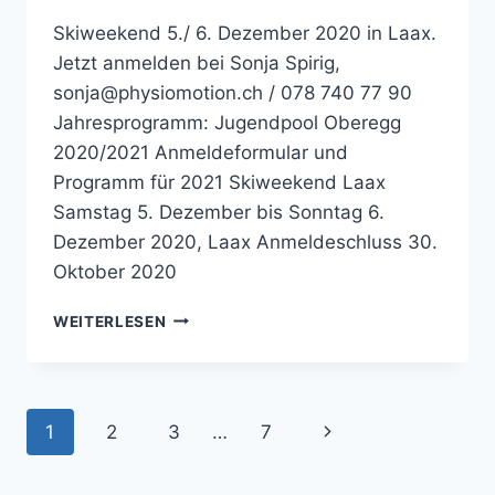
Skiweekend 5./ 6. Dezember 2020 in Laax.
Jetzt anmelden bei Sonja Spirig,
sonja@physiomotion.ch / 078 740 77 90
Jahresprogramm: Jugendpool Oberegg
2020/2021 Anmeldeformular und
Programm für 2021 Skiweekend Laax
Samstag 5. Dezember bis Sonntag 6.
Dezember 2020, Laax Anmeldeschluss 30.
Oktober 2020
JUGENDPOOL
WEITERLESEN
SKIWEEKEND
LAX
Seitennavigation
Nächste
1
2
3
…
7
Seite